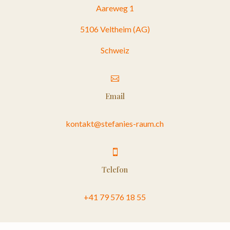
Aareweg 1
5106 Veltheim (AG)
Schweiz

Email
kontakt@stefanies-raum.ch

Telefon
+41 79 576 18 55